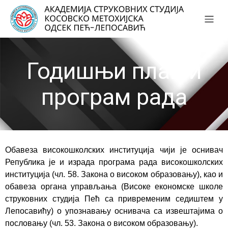
Годишњи план и
програм рада
Обавеза високошколских институција чији је оснивач
Република је и израда програма рада високошколских
институција (чл. 58. Закона о високом образовању), као и
обавеза органа управљања (Високе економске школе
струковних студија Пећ са привременим седиштем у
Лепосавићу) о упознавању оснивача са извештајима о
пословању (чл. 53. Закона о високом образовању).