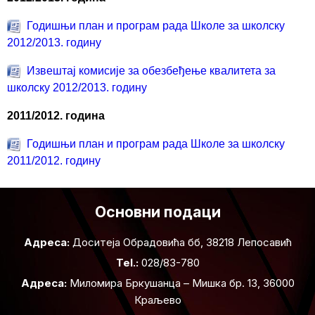
Годишњи план и програм рада Школе за школску
2012/2013. годину
Извештај комисије за обезбеђење квалитета за
школску 2012/2013. годину
2011/2012. година
Годишњи план и програм рада Школе за школску
2011/2012. годину
Основни подаци
Адреса:
Доситеја Обрадовића бб, 38218 Лепосавић
Tel.:
028/83-780
Адреса:
Миломира Бркушанца – Мишка бр. 13, 36000
Краљево