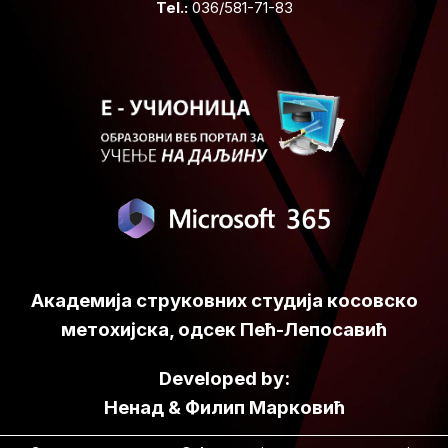
Tel.:
036/581-71-83
Академија струковних студија косовско
метохијска, одсек Пећ-Лепосавић
Developed by:
Ненад
&
Филип
Марковић