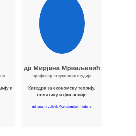
др Мирјана Мрваљевић
ија
професор струковних студија
мију и
Катедра за економску теорију,
политику и финансије
mirjana.mrvaljevic@akademijakm.edu.rs