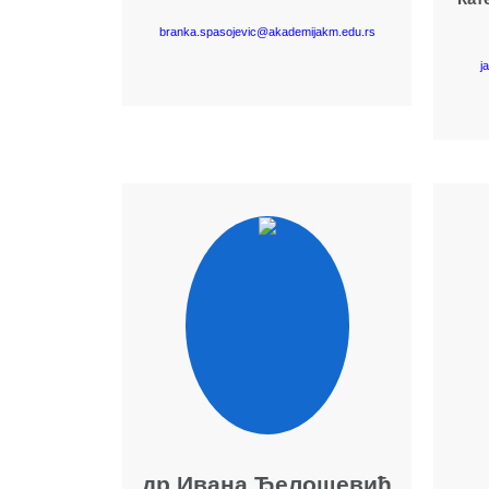
branka.spasojevic@akademijakm.edu.rs
j
Више о наставнику
др Ивана Ђелошевић