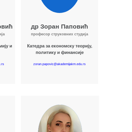
овић
др Зоран Паповић
ија
професор струковних студија
мију и
Катедра за економску теорију,
политику и финансије
.rs
zoran.papovic@akademijakm.edu.rs
Више о наставнику