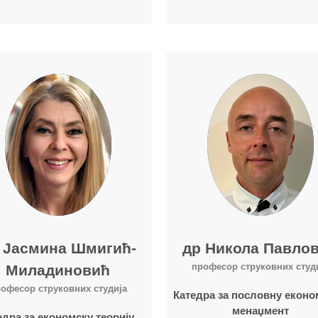
Више о наставнику
Више о наставнику
 Јасмина Шмигић-
др Никола Павло
професор струковних студ
Миладиновић
офесор струковних студија
Катедра за пословну еконо
менаџмент
едра за економску теорију,