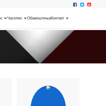
ис
Часопис
Обавештења
Контакт