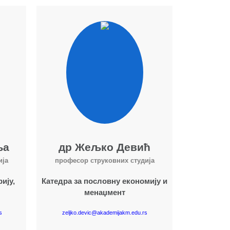
Више о наставнику
ља
др Жељко Девић
ија
професор струковних студија
ију,
Катедра за пословну економију и
менаџмент
s
zeljko.devic@akademijakm.edu.rs