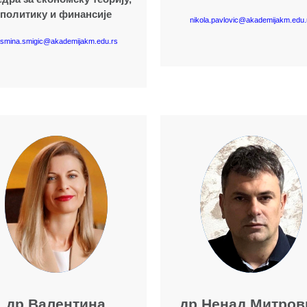
политику и финансије
nikola.pavlovic@akademijakm.edu.
asmina.smigic@akademijakm.edu.rs
Више о наставнику
Више о наставнику
др Валентина
др Ненад Митров