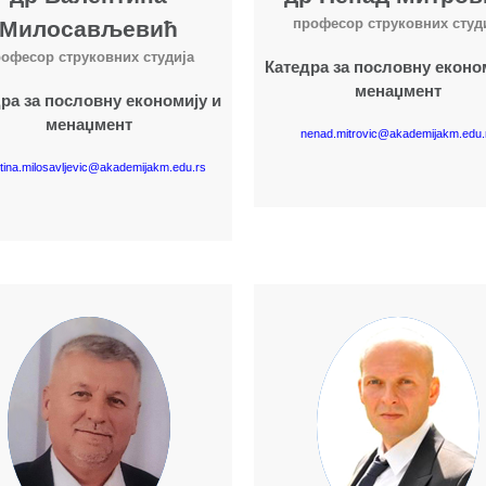
професор струковних студ
Милосављевић
офесор струковних студија
Катедра за пословну еконо
менаџмент
ра за пословну економију и
менаџмент
nenad.mitrovic@akademijakm.edu.
tina.milosavljevic@akademijakm.edu.rs
Више о наставнику
Више о наставнику