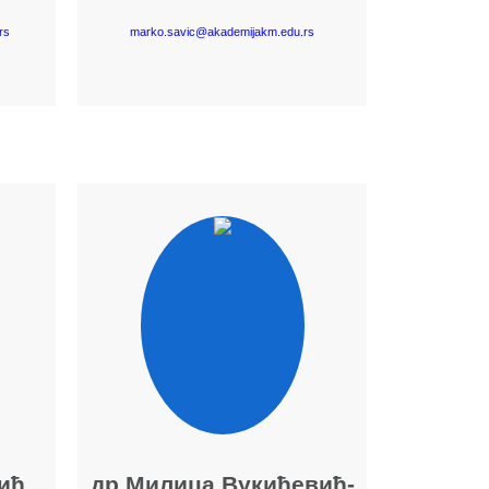
rs
marko.savic@akademijakm.edu.rs
Више о наставнику
ић
др Милица Вукићевић-