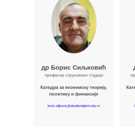
др Борис Сиљковић
професор струковних студија
пр
Катедра за економску теорију,
Кат
политику и финансије
boris.siljkovic@akademijakm.edu.rs