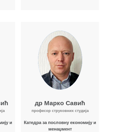
Више о наставнику
вић
др Марко Савић
ија
професор струковних студија
мију и
Катедра за пословну економију и
менаџмент