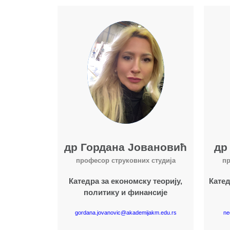
Више о наставнику
др Гордана Јовановић
др
професор струковних студија
пр
Катедра за економску теорију,
Катед
политику и финансије
gordana.jovanovic@akademijakm.edu.rs
ne