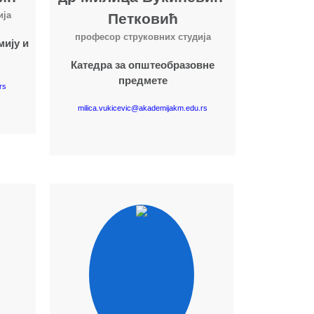
ија
Петковић
професор струковних студија
мију и
Катедра за општеобразовне
предмете
rs
milica.vukicevic@akademijakm.edu.rs
Више о наставнику