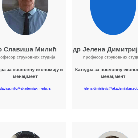
р Славиша Милић
др Јелена Димитри
офесор струковних студија
професор струковних студ
ра за пословну економију и
Катедра за пословну еконо
менаџмент
менаџмент
slavisa.milic@akademijakm.edu.rs
jelena.dimitrijevic@akademijakm.edu
Више о наставнику
Више о наставнику