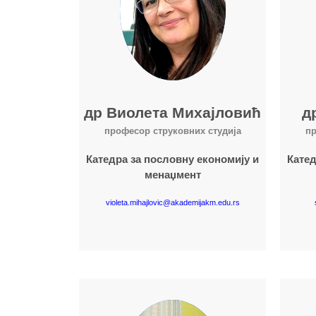
др Виолета Михајловић
д
професор струковних студија
пр
Катедра за пословну економију и
Катед
менаџмент
violeta.mihajlovic@akademijakm.edu.rs
Више о наставнику