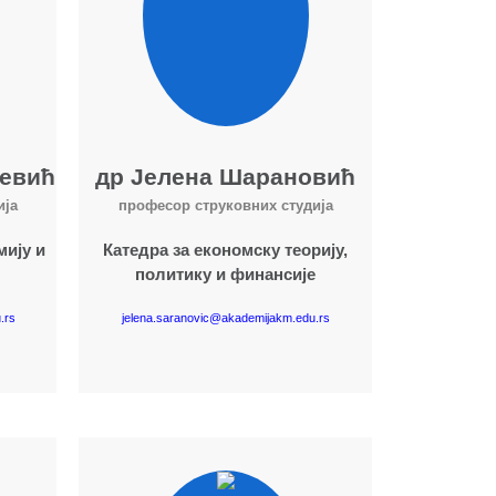
јевић
др Јелена Шарановић
ија
професор струковних студија
мију и
Катедра за економску теорију,
политику и финансије
.rs
jelena.saranovic@akademijakm.edu.rs
Више о наставнику