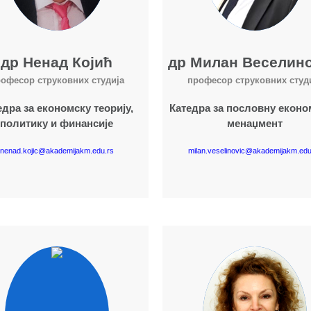
др Ненад Којић
др Милан Веселин
офесор струковних студија
професор струковних студ
едра за економску теорију,
Катедра за пословну еконо
политику и финансије
менаџмент
nenad.kojic@akademijakm.edu.rs
milan.veselinovic@akademijakm.edu
Више о наставнику
Више о наставнику