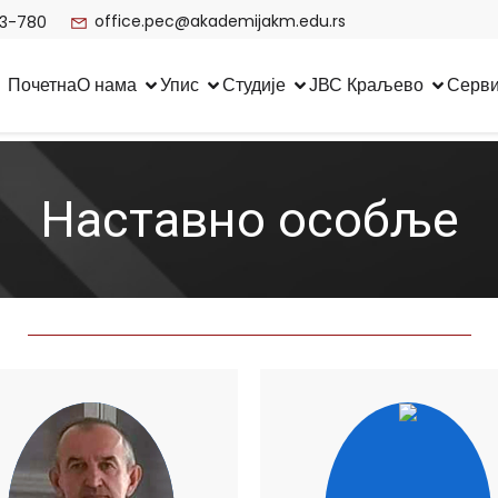
office.pec@akademijakm.edu.rs
3-780
Почетна
О нама
Упис
Студије
ЈВС Краљево
Серв
Наставно особље