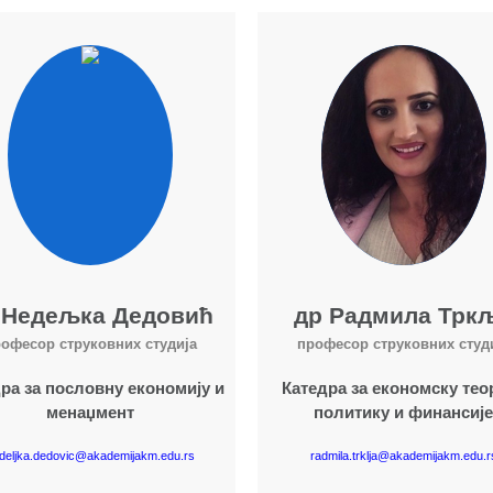
Више о наставнику
Више о наставнику
 Недељка Дедовић
др Радмила Трк
офесор струковних студија
професор струковних студ
ра за пословну економију и
Катедра за економску теор
менаџмент
политику и финансије
deljka.dedovic@akademijakm.edu.rs
radmila.trklja@akademijakm.edu.r