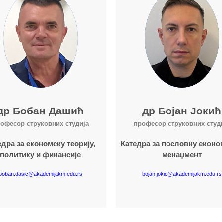
др Бобан Дашић
др Бојан Јокић
офесор струковних студија
професор струковних студ
едра за економску теорију,
Катедра за пословну еконо
политику и финансије
менаџмент
boban.dasic@akademijakm.edu.rs
bojan.jokic@akademijakm.edu.rs