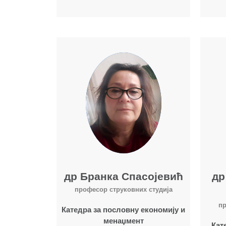
Више о наставнику
др Бранка Спасојевић
др
професор струковних студија
пр
Катедра за пословну економију и
менаџмент
Кат