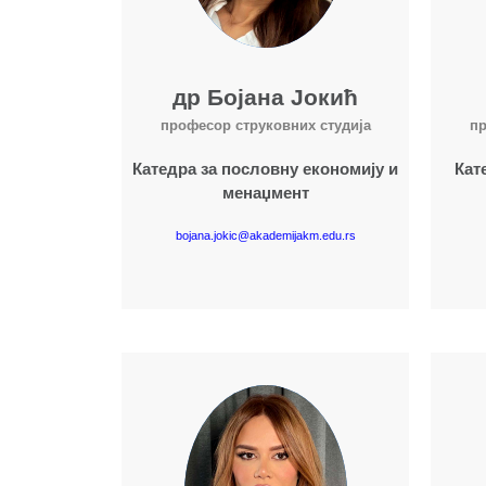
др Бојана Јокић
професор струковних студија
пр
Катедра за пословну економију и
Кат
менаџмент
bojana.jokic@akademijakm.edu.rs
Више о наставнику