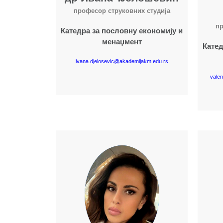
професор струковних студија
пр
Катедра за пословну економију и
менаџмент
Катед
ivana.djelosevic@akademijakm.edu.rs
valen
Више о наставнику