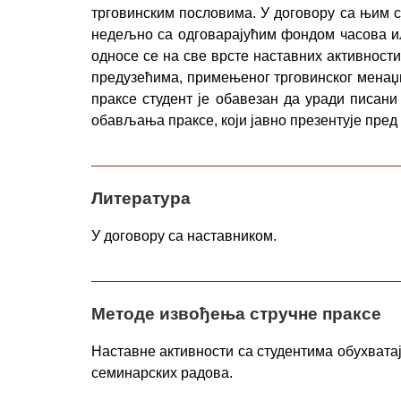
трговинским пословима. У договору са њим 
недељно са одговарајућим фондом часова ил
односе се на све врсте наставних активно
предузећима, примењеног трговинског менаџм
праксе студент је обавезан да уради писан
обављања праксе, који јавно презентује пред
Литература
У договору са наставником.
Методе извођења стручне праксе
Наставне активности са студентима обухватај
семинарских радова.