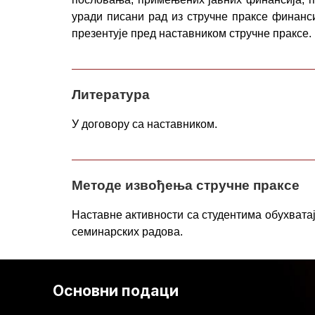
уради писани рад из стручне праксе финанс
презентује пред наставником стручне праксе.
Литература
У договору са наставником.
Методе извођења стручне праксе
Наставне активности са студентима обухватај
семинарских радова.
Основни подаци