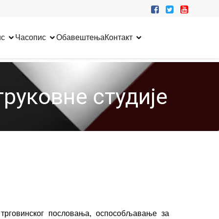
ис
Часопис
Обавештења
Контакт
труковне студије
 трговинског пословања, оспособљавање за