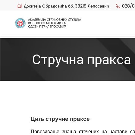
Доситеја Обрадовића бб, 38218 Лепосавић
028/8
Стручна пракса 
Циљ стручне праксе
Повезивање знања стечених на настави са