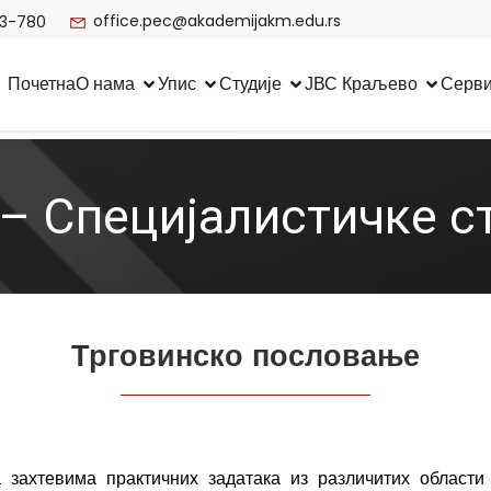
office.pec@akademijakm.edu.rs
3-780
Почетна
О нама
Упис
Студије
ЈВС Краљево
Серв
– Специјалистичке с
Трговинско пословање
 захтевима практичних задатака из различитих области