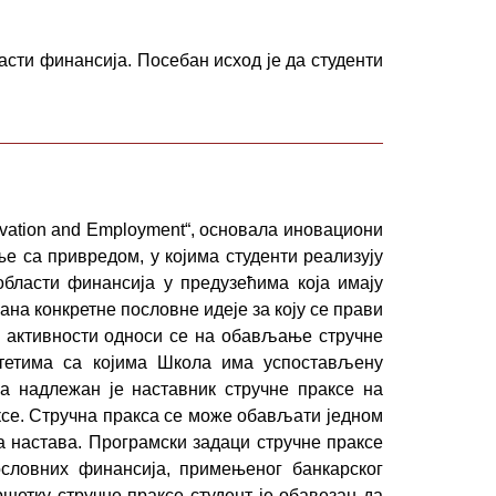
сти финансија. Посебан исход је да студенти
novation and Employment“, основала иновациони
дње са привредом, у којима студенти реализују
области финансија у предузећима која имају
ана конкретне пословне идеје за коју се прави
а активности односи се на обављање стручне
итетима са којима Школа има успостављену
а надлежан је наставник стручне праксе на
ксе. Стручна пракса се може обављати једном
 настава. Програмски задаци стручне праксе
ословних финансија, примењеног банкарског
шетку стручне праксе студент је обавезан да