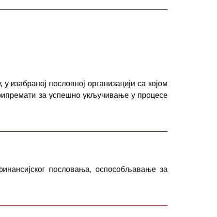
, у изабраној пословној организацији са којом
 припремати за успешно укључивање у процесе
 финансијског пословања, оспособљавање за