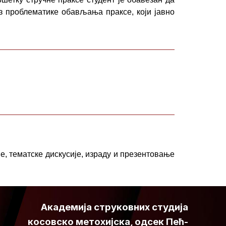
з проблематике обављања праксе, који јавно
е, тематске дискусије, израду и презентовање
Академија струковних студија
косовско метохијска, одсек Пећ-