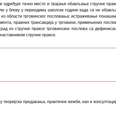
се одређује тачно место и трајање обављање стручне прак
и у блоку у периодима школске године када се не обавља
сти из области трговинског пословања: истраживање пона
ента, правних трансакција у трговини, примењених послов
и рад из стручне праксе трговинских послова са дефиниса
 наставником стручне праксе.
у теоријска предавања, практичне вежбе, као и консултациј