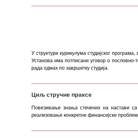
У структури курикулума студијског програма, 
Установа има потписани уговор о пословно-т
рада одмах по завршетку студија.
Циљ стручне праксе
Повезивање знања стечених на настави са 
реализовање конкретне финансијске проблем