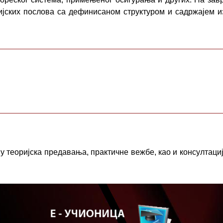
ијских послова са дефинисаном структуром и садржајем и
у теоријска предавања, практичне вежбе, као и консултациј