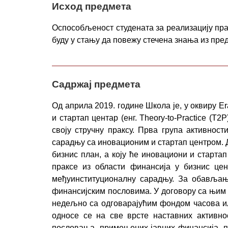
Исход предмета
Оспособљеност студената за реализацију пра
буду у стању да повежу стечена знања из пре
Садржај предмета
Од априла 2019. године Школа је, у оквиру Er
и стартап центар (енг. Theory-to-Practice (T
своју стручну праксу. Прва група активнос
сарадњу са иновационим и стартап центром. Др
бизнис план, а коју ће иновациони и старт
праксе из области финансија у бизнис це
међуинституционалну сарадњу. За обављање
финансијским пословима. У договору са њим 
недељно са одговарајућим фондом часова ил
односе се на све врсте наставних активно
пословања, примењених јавних финансија, по