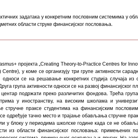
ктичних задатака у конкретним пословним системима у обла
дметних области струке финансијског пословања.
asmus+ пројекта „Creating Theory-to-Practice Centres for In
2P) Centre), у коме се организују три групе активности сара
ти односи се на решавање конкретних студија случаја из 
уга група активности односи се на развој финансијског пл
ап центар подржати преко различитих фондова. Трећа груп
нтрима у иностранству, на високим школама и универз
 стручне праксе студентима на финансијским пословим
се одређује тачно место и трајање обављања стручне пра
и у блоку у периодима школске године када се не обавља
сти из области финансијског пословања: примењених п
реског система, примењеног осигурања и других. На завр