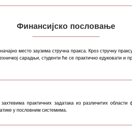
Финансијско пословање
значајно место заузима стручна пракса. Кроз стручну праксу
ехничкој сарадњи, студенти ће се практично едуковати и
захтевима практичних задатака из различитих области
атике у пословним системима.