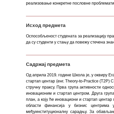
реализовање конкретне пословне проблемати
Исход предмета
Оспособљеност студената за реализацију пра
да су студенти у стању да повежу стечена зна
Садржај предмета
Од априла 2019. године Школа је, у оквиру Era
стартап центар (енг. Theory-to-Practice (T2P)
стручну праксу. Прва група активности однос
иновационим и стартап центром. Друга група
план, а коју ће иновациони и стартап цента
области финансија у бизнис центрима 
међуинституционалну сарадњу. За обављањ