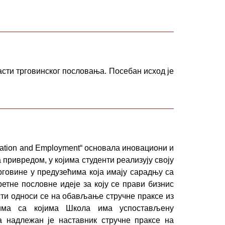
сти трговинског пословања. Посебан исход је
novation and Employment“ основала иновациони и
а привредом, у којима студенти реализују своју
трговине у предузећима која имају сарадњу са
етне пословне идеје за коју се прави бизнис
сти односи се на обављање стручне праксе из
тима са којима Школа има успостављену
 надлежан је наставник стручне праксе на