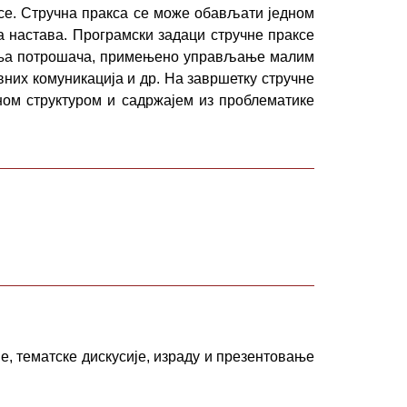
се. Стручна пракса се може обављати једном
 настава. Програмски задаци стручне праксе
шања потрошача, примењено управљање малим
них комуникација и др. На завршетку стручне
ном структуром и садржајем из проблематике
е, тематске дискусије, израду и презентовање