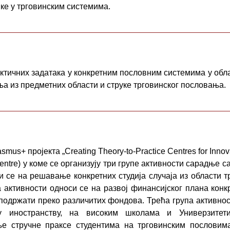
ке у трговинским системима.
ктичних задатака у конкретним пословним системима у обла
ња из предметних области и струке трговинског пословања.
smus+ пројекта „Creating Theory-to-Practice Centres for In
 Centre) у коме се организују три групе активности сарадње с
и се на решавање конкретних студија случаја из области 
 активности односи се на развој финансијског плана конкр
р подржати преко различитих фондова. Трећа група активно
у иностранству, на високим школама и Универзите
е стручне праксе студентима на трговинским пословима