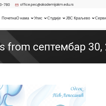
office.pec@akademijakm.edu.rs
3-780
Почетна
О нама
Упис
Студије
ЈВС Краљево
Серв
s from септембар 30,