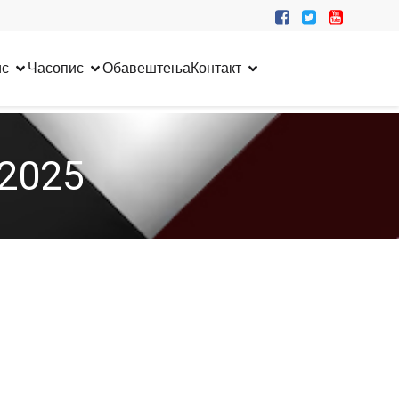
ис
Часопис
Обавештења
Контакт
 2025