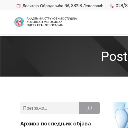
Доситеја Обрадовића бб, 38218 Лепосавић
028/8
Post
Архива последњих објава