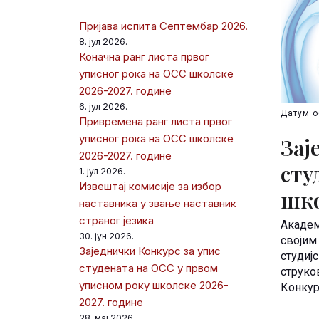
Пријава испита Септембар 2026.
8. јул 2026.
Коначна ранг листа првог
уписног рока на ОСС школске
2026-2027. године
6. јул 2026.
Датум о
Привремена ранг листа првог
уписног рока на ОСС школске
Зај
2026-2027. године
сту
1. јул 2026.
Извештај комисије за избор
шко
наставника у звање наставник
страног језика
Академ
30. јун 2026.
своји
Заједнички Конкурс за упис
студи
студената на ОСС у првом
струко
уписном року школске 2026-
Конкур
2027. године
28. мај 2026.