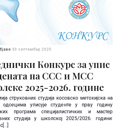
бјаве:
30 септембар 2025
еднички Конкурс за упис
дената на ССС и МСС
лске 2025-2026. године
ија струковних студија косовско метохијска на
м одсецима уписује студенте у прву годину
јских програма специјалистичких и мастер
вних студија у школској 2025/2026. години:
с[…]